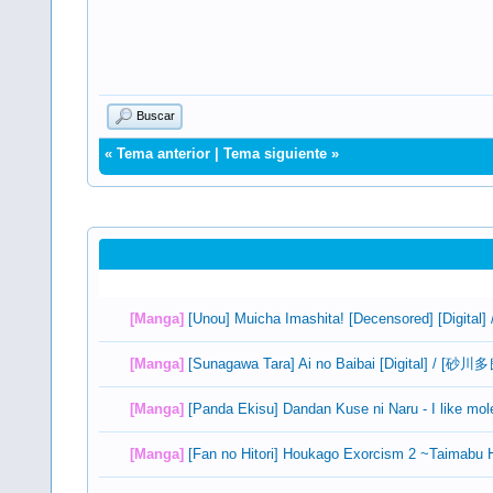
Buscar
«
Tema anterior
|
Tema siguiente
»
[Manga]
[Unou] Muicha Imashita! [Decensored] [D
[Manga]
[Sunagawa Tara] Ai no Baibai [Digital] / 
[Manga]
[Panda Ekisu] Dandan Kuse ni Naru - I like molest
[Manga]
[Fan no Hitori] Houkago Exorcism 2 ~Taimabu H