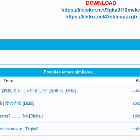
DOWNLOAD
https://filejoker.net/3gka3f72mvk
https://filefox.cc/43skteapzxgb
Posibles temas similares…
Tema
Au
igital] / [右脳] むいちゃいました! [無修正] [DL版]
soli
[砂川多良] 愛の売買 [DL版]
soli
er? .........No [Digital]
soli
aibokuroku~ [Digital]
soli