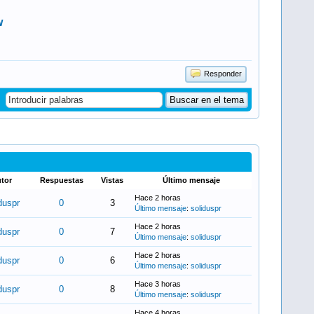
w
Responder
tor
Respuestas
Vistas
Último mensaje
Hace 2 horas
duspr
0
3
Último mensaje
:
soliduspr
Hace 2 horas
duspr
0
7
Último mensaje
:
soliduspr
Hace 2 horas
duspr
0
6
Último mensaje
:
soliduspr
Hace 3 horas
duspr
0
8
Último mensaje
:
soliduspr
Hace 4 horas