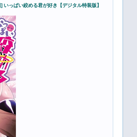
igital] / [二等辺] いっぱい絞める君が好き【デジタル特装版】