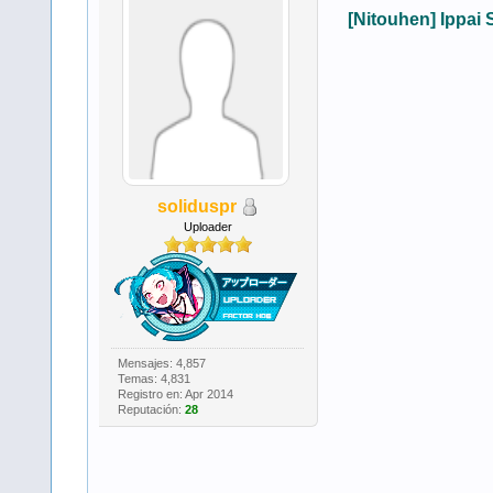
[Nitouhen] Ipp
soliduspr
Uploader
Mensajes: 4,857
Temas: 4,831
Registro en: Apr 2014
Reputación:
28