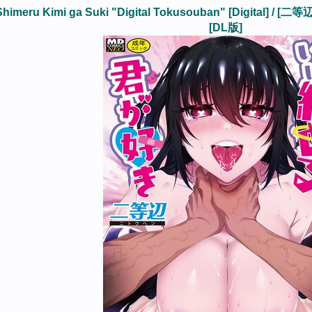
ai Shimeru Kimi ga Suki "Digital Tokusouban" [D
[DL版]