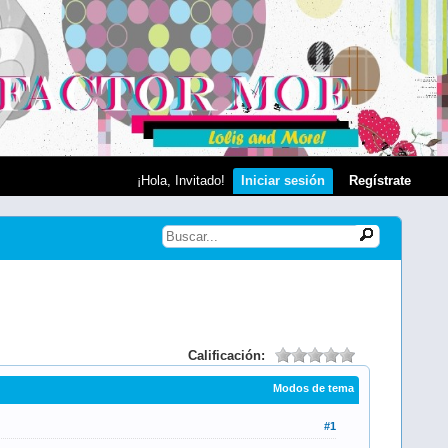
¡Hola, Invitado!
Iniciar sesión
Regístrate
Calificación:
Modos de tema
#1