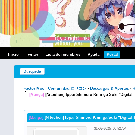
Inicio
Twitter
Lista de miembros
Ayuda
Portal
Búsqueda
Factor Moe - Comunidad ロリコン
›
Descargas & Aportes
›
H
[Manga]
[Nitouhen] Ippai Shimeru Kimi ga Suki "Digital 
0 voto(s) - 0 Media
1
2
3
4
5
[Manga]
[Nitouhen] Ippai Shimeru Kimi ga Suki "Digital 
31-07-2025, 06:52 AM