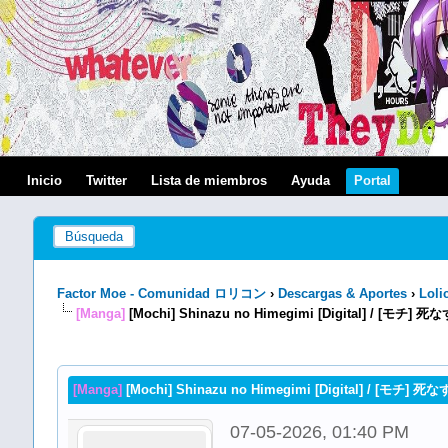
Inicio
Twitter
Lista de miembros
Ayuda
Portal
Búsqueda
Factor Moe - Comunidad ロリコン
›
Descargas & Aportes
›
Loli
[Manga]
[Mochi] Shinazu no Himegimi [Digital] / [モチ]
[Manga]
[Mochi] Shinazu no Himegimi [Digital] / [モチ] 
07-05-2026, 01:40 PM