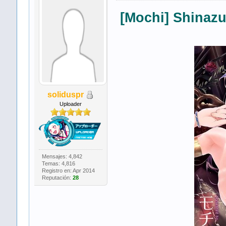
[Mochi] Shinazu
soliduspr
Uploader
Mensajes: 4,842
Temas: 4,816
Registro en: Apr 2014
Reputación:
28