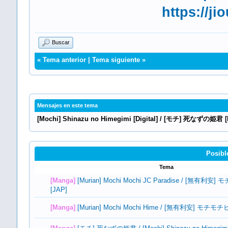
https://j
Buscar
«
Tema anterior
|
Tema siguiente
»
Mensajes en este tema
[Mochi] Shinazu no Himegimi [Digital] / [モチ] 死なずの姫君 
Posibl
Tema
[Manga]
[Murian] Mochi Mochi JC Paradise / [無有
[JAP]
[Manga]
[Murian] Mochi Mochi Hime / [無有利安] モチモ