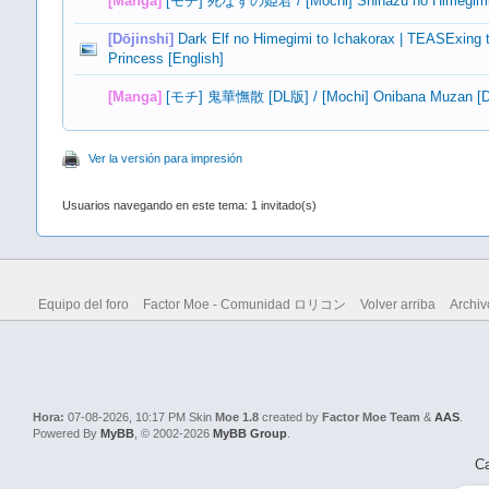
[Manga]
[モチ] 死なずの姫君 / [Mochi] Shinazu no Himegim
[Dōjinshi]
Dark Elf no Himegimi to Ichakorax | TEASExing 
Princess [English]
[Manga]
[モチ] 鬼華憮散 [DL版] / [Mochi] Onibana Muzan [Dig
Ver la versión para impresión
Usuarios navegando en este tema: 1 invitado(s)
Equipo del foro
Factor Moe - Comunidad ロリコン
Volver arriba
Archiv
Hora:
07-08-2026, 10:17 PM
Skin
Moe 1.8
created by
Factor Moe Team
&
AAS
.
Powered By
MyBB
, © 2002-2026
MyBB Group
.
Ca