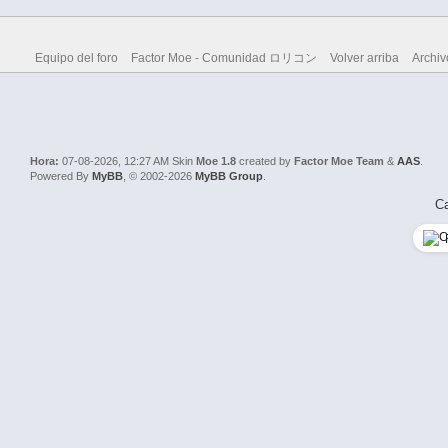
Equipo del foro
Factor Moe - Comunidad ロリコン
Volver arriba
Archiv
Hora:
07-08-2026, 12:27 AM
Skin
Moe 1.8
created by
Factor Moe Team
&
AAS
.
Powered By
MyBB
, © 2002-2026
MyBB Group
.
Ca