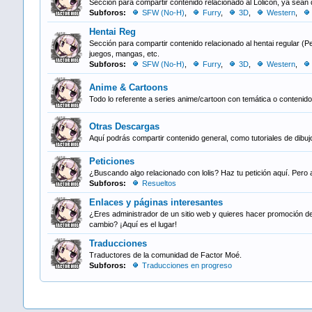
Sección para compartir contenido relacionado al Lolicon, ya sean 
Subforos:
SFW (No-H)
,
Furry
,
3D
,
Western
,
Hentai Reg
Sección para compartir contenido relacionado al hentai regular (P
juegos, mangas, etc.
Subforos:
SFW (No-H)
,
Furry
,
3D
,
Western
,
Anime & Cartoons
Todo lo referente a series anime/cartoon con temática o contenido 
Otras Descargas
Aquí podrás compartir contenido general, como tutoriales de dibuj
Peticiones
¿Buscando algo relacionado con lolis? Haz tu petición aquí. Pero 
Subforos:
Resueltos
Enlaces y páginas interesantes
¿Eres administrador de un sitio web y quieres hacer promoción d
cambio? ¡Aquí es el lugar!
Traducciones
Traductores de la comunidad de Factor Moé.
Subforos:
Traducciones en progreso