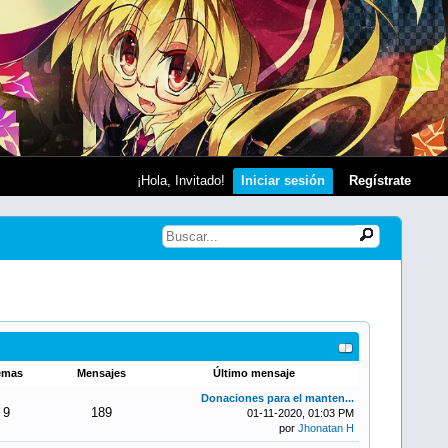
¡Hola, Invitado!
Iniciar sesión
Regístrate
emas
Mensajes
Último mensaje
Donaciones para el manten...
9
189
01-11-2020, 01:03 PM
por
Jhonatan H