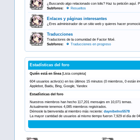
¿Buscando algo relacionado con lolis? Haz tu petición aquí. P
Subforos:
Resueltos
Enlaces y páginas interesantes
¿Eres administrador de un sitio web y quieres hacer promoció
Traducciones
Traductores de la comunidad de Factor Moé.
Subforos:
Traducciones en progreso
Estadísticas del foro
Quién está en línea
[
Lista completa
]
604 usuarios activo(s) en los últimos 15 minutos (0 miembros, 0 están invi
Applebot, Baidu, Bing, Google, Yandex
Estadísticas del foro
Nuestros miembros han hecho 117,201 mensajes en 10,071 temas.
Actualmente tenemos 4,085 miembros registrados.
Démosle la bienvenida al miembro más reciente:
daynibelno5578
La mayor cantidad de usuarios al mismo tiempo fueron 7,929 el día de 0