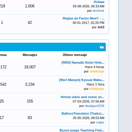
Holaaa
219
1,606
03-08-2026, 06:33 AM
por
technoir
Reglas de Factor Moe!! - ...
1
42
30-01-2017, 02:25 PM
por
AAS
emas
Mensajes
Último mensaje
[REN] Namaiki Sister Hole...
,172
18,007
Hace 4 horas
por
soliduspr
[Mori Manpei] Kyuuai Waku...
,542
3,234
Hace 1 hora
por
soliduspr
Hentai video and comic wi...
25
155
07-03-2026, 07:56 AM
por
deadgun2334
BallonsTranslator (Traduc...
17
83
25-05-2026, 08:03 AM
por
vulpix
Busco juego Teaching Feel...