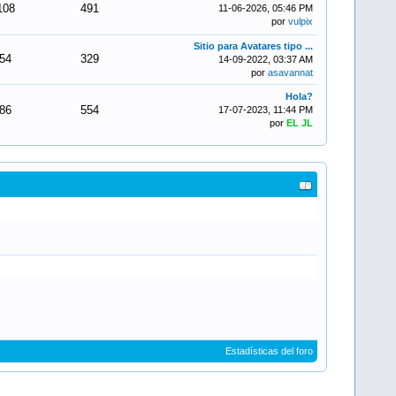
108
491
11-06-2026, 05:46 PM
por
vulpix
Sitio para Avatares tipo ...
54
329
14-09-2022, 03:37 AM
por
asavannat
Hola?
86
554
17-07-2023, 11:44 PM
por
EL JL
Estadísticas del foro