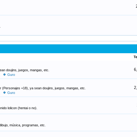
.
T
6
ean doujins, juegos, mangas, etc.
,
Guro
2
ar (Personajes +18), ya sean doujins, juegos, mangas, etc.
,
Guro
ido lolicon (hentai o no).
dibujo, música, programas, etc.