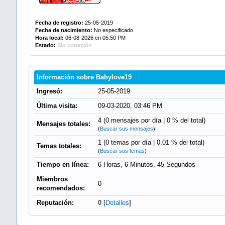
Fecha de registro:
25-05-2019
Fecha de nacimiento:
No especificado
Hora local:
06-08-2026 en 05:50 PM
Estado:
Sin conexión
Información sobre Babylove19
Ingresó:
25-05-2019
Última visita:
09-03-2020, 03:46 PM
4 (0 mensajes por día | 0 % del total)
Mensajes totales:
(
Buscar sus mensajes
)
1 (0 temas por día | 0.01 % del total)
Temas totales:
(
Buscar sus temas
)
Tiempo en línea:
6 Horas, 6 Minutos, 45 Segundos
Miembros
0
recomendados:
Reputación:
0
[
Detalles
]