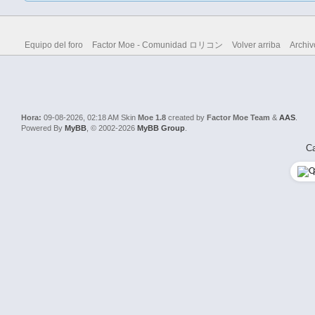
Equipo del foro
Factor Moe - Comunidad ロリコン
Volver arriba
Archiv
Hora:
09-08-2026, 02:18 AM
Skin
Moe 1.8
created by
Factor Moe Team
&
AAS
.
Powered By
MyBB
, © 2002-2026
MyBB Group
.
Ca