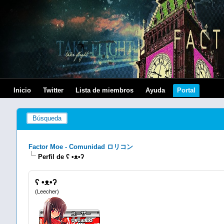
Inicio
Twitter
Lista de miembros
Ayuda
Portal
Búsqueda
Factor Moe - Comunidad ロリコン
Perfil de ʕ •ᴥ•ʔ
ʕ •ᴥ•ʔ
(Leecher)