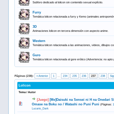
Subforo dedicado al lolicon sin contenido sexual explícito.
Furry
Temática lolicon relacionada a furry y Kemo (animales antropomó
3D
Animaciones lolicon en tercera dimensión con aspecto anime.
Western
Temática lolicon relacionada a las animaciones, videos, dibujos con 
Guro
Temática lolicon relacionada al gore erótico (Advertencia: no apto 
Páginas (238):
« Anterior
1
…
234
235
236
237
238
Sig
Lolicon
Tema
/
Autor
[Juego]
[Me]Daisuki na Sensei ni H na Onedari 
3 voto(s) - Media 5 de 5
1
2
3
4
5
Omase na Boku no / Watashi no Puni Puni
(Páginas:
Lucario_Dark