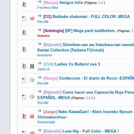
[Manga]
Amigos lolis
(Páginas:
1
2
)
5 voto(s) - Media 3.6 de 5
1
2
3
4
5
Faceless Mad
[CG]
Bukkake shakuntei - FULL COLOR .MEGA
1 voto(s) - Media 5 de 5
1
2
3
4
5
Recoild
[Antología]
[DF] Mega pack toddlerkon.
(Páginas:
1
8 voto(s) - Media 5 de 5
1
2
3
4
5
inmuno
[Dōjinshi]
Shireikan-san wa Sekuhara-san nanod
0 voto(s) - Media 0 de 5
1
2
3
4
5
Kantai Collection (Taidana F@nsub)
beastares
[OVA]
Ladies Vs Butlers! ova 3
2 voto(s) - Media 5 de 5
1
2
3
4
5
Janus.D
[Manga]
Confeccion - El diario de Rocio -ESPA
1 voto(s) - Media 4 de 5
1
2
3
4
5
Recoild
[Dōjinshi]
Como hacer una Caperucita Roja Perve
2 voto(s) - Media 5 de 5
1
2
3
4
5
ESPAÑOL -MEGA
(Páginas:
1
2
3
)
Recoild
[Juego]
Neko KawaiGari! ~Klein Inuneko Byouin
2 voto(s) - Media 5 de 5
1
2
3
4
5
Shinsatsuchuu~
Darktemplar
[Dōjinshi]
Love Hip - Full Color - MEGA !
1 voto(s) - Media 5 de 5
1
2
3
4
5