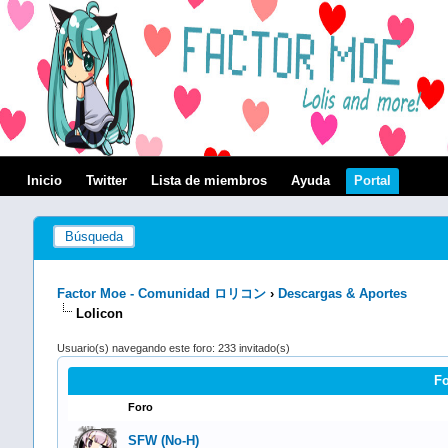
Inicio
Twitter
Lista de miembros
Ayuda
Portal
Búsqueda
Factor Moe - Comunidad ロリコン
›
Descargas & Aportes
Lolicon
Usuario(s) navegando este foro: 233 invitado(s)
Fo
Foro
SFW (No-H)