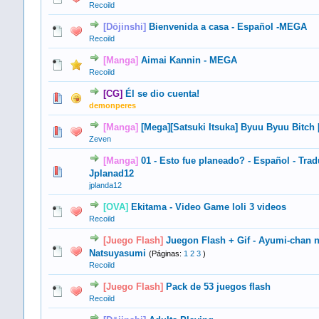
Recoild
[Dōjinshi]
Bienvenida a casa - Español -MEGA
2 voto(s) - Media 5 de 5
1
2
3
4
5
Recoild
[Manga]
Aimai Kannin - MEGA
1 voto(s) - Media 5 de 5
1
2
3
4
5
Recoild
[CG]
Él se dio cuenta!
1 voto(s) - Media 5 de 5
1
2
3
4
5
demonperes
[Manga]
[Mega][Satsuki Itsuka] Byuu Byuu Bitch 
2 voto(s) - Media 5 de 5
1
2
3
4
5
Zeven
[Manga]
01 - Esto fue planeado? - Español - Tra
0 voto(s) - Media 0 de 5
1
2
3
4
5
Jplanad12
jplanda12
[OVA]
Ekitama - Video Game loli 3 videos
2 voto(s) - Media 5 de 5
1
2
3
4
5
Recoild
[Juego Flash]
Juegon Flash + Gif - Ayumi-chan 
3 voto(s) - Media 5 de 5
1
2
3
4
5
Natsuyasumi
(Páginas:
1
2
3
)
Recoild
[Juego Flash]
Pack de 53 juegos flash
2 voto(s) - Media 5 de 5
1
2
3
4
5
Recoild