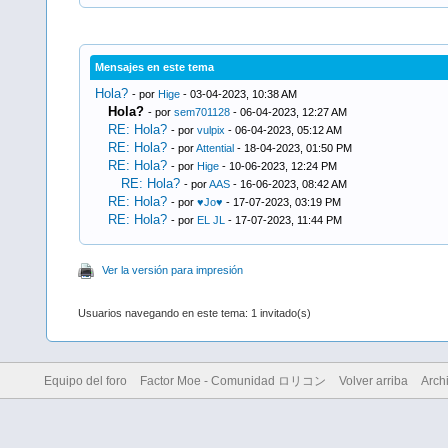
Mensajes en este tema
Hola?
- por
Hige
- 03-04-2023, 10:38 AM
Hola?
- por
sem701128
- 06-04-2023, 12:27 AM
RE: Hola?
- por
vulpix
- 06-04-2023, 05:12 AM
RE: Hola?
- por
Attential
- 18-04-2023, 01:50 PM
RE: Hola?
- por
Hige
- 10-06-2023, 12:24 PM
RE: Hola?
- por
AAS
- 16-06-2023, 08:42 AM
RE: Hola?
- por
♥Jo♥
- 17-07-2023, 03:19 PM
RE: Hola?
- por
EL JL
- 17-07-2023, 11:44 PM
Ver la versión para impresión
Usuarios navegando en este tema: 1 invitado(s)
Equipo del foro
Factor Moe - Comunidad ロリコン
Volver arriba
Arch