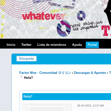
Inicio
Twitter
Lista de miembros
Ayuda
Portal
Búsqueda
Factor Moe - Comunidad ロリコン
›
Descargas & Aportes
›
T
Hola?
0 voto(s) - 0 Media
1
2
3
4
5
Hola?
06-04-2023, 12:27 AM