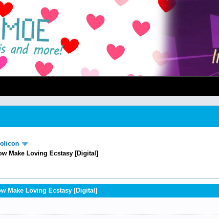
olicon
ow Make Loving Ecstasy [Digital]
w Make Loving Ecstasy [Digital]