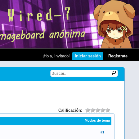
¡Hola, Invitado!
Iniciar sesión
Regístrate
Calificación:
Modos de tema
#1