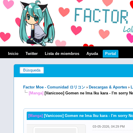
Inicio
Twitter
Lista de miembros
Ayuda
Portal
Búsqueda
Factor Moe - Comunidad ロリコン
›
Descargas & Aportes
›
L
[Manga]
[Vanicooo] Gomen ne Ima Iku kara - I'm sorry N
0 voto(s) - 0 Media
1
2
3
4
5
[Manga]
[Vanicooo] Gomen ne Ima Iku kara - I'm sorry No
03-05-2026, 04:29 PM