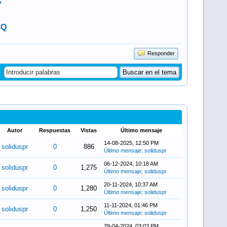
7
8Q
Responder
Autor
Respuestas
Vistas
Último mensaje
14-08-2025, 12:50 PM
soliduspr
0
886
Último mensaje
:
soliduspr
06-12-2024, 10:18 AM
soliduspr
0
1,275
Último mensaje
:
soliduspr
20-11-2024, 10:37 AM
soliduspr
0
1,280
Último mensaje
:
soliduspr
11-11-2024, 01:46 PM
soliduspr
0
1,250
Último mensaje
:
soliduspr
29-04-2024, 03:03 PM