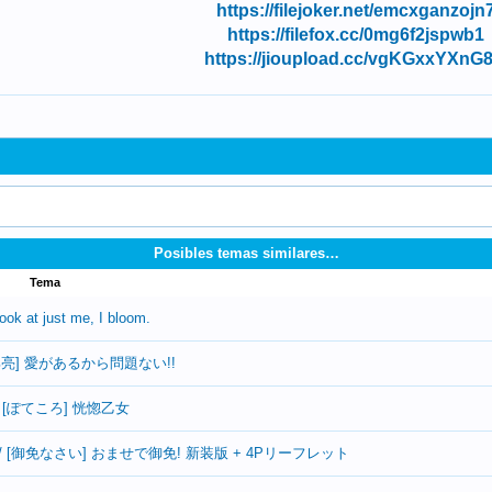
https://filejoker.net/emcxganzojn
https://filefox.cc/0mg6f2jspwb1
https://jioupload.cc/vgKGxxYXnG
Posibles temas similares…
Tema
ook at just me, I bloom.
 / [小矢部亮] 愛があるから問題ない!!
tasy / [ぽてころ] 恍惚乙女
souban / [御免なさい] おませで御免! 新装版 + 4Pリーフレット