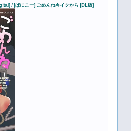
asy [Digital] / [ばにこー] ごめんね今イクから [DL版]