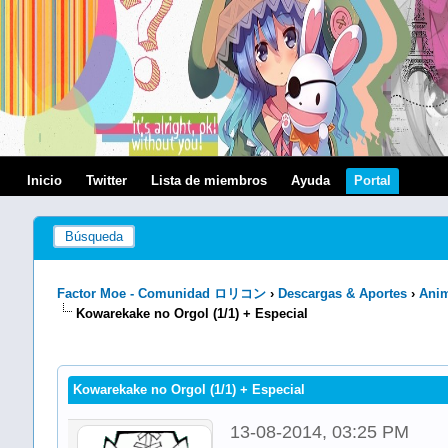
Inicio
Twitter
Lista de miembros
Ayuda
Portal
Búsqueda
Factor Moe - Comunidad ロリコン
›
Descargas & Aportes
›
Anim
Kowarekake no Orgol (1/1) + Especial
Kowarekake no Orgol (1/1) + Especial
13-08-2014, 03:25 PM