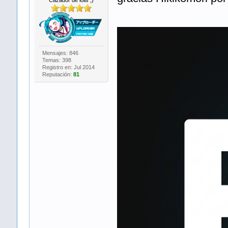
Cazador de lolis ;)
Spoiler:
Mensajes: 846
Temas: 398
Registro en: Jul 2014
Reputación:
81