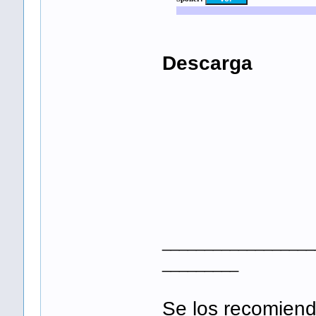
Descarga
__________________
_________
Se los recomien