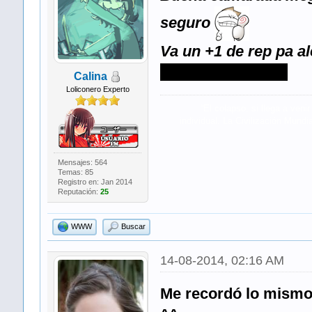
seguro
Va un +1 de rep pa al
manga de chobits
Calina
Loliconero Experto
Spoiler:
“El colapso, si llega a ven
individual. La Civilización Mund
Mensajes: 564
Temas: 85
Registro en: Jan 2014
Reputación:
25
WWW
Buscar
14-08-2014, 02:16 AM
Me recordó lo mismo 