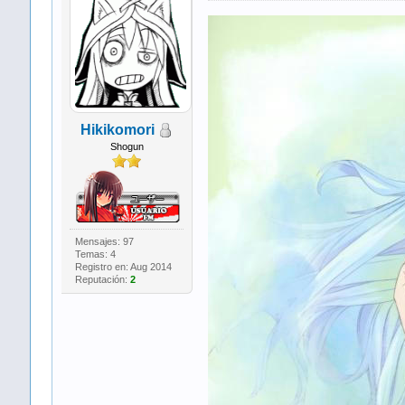
Hikikomori
Shogun
Mensajes: 97
Temas: 4
Registro en: Aug 2014
Reputación:
2