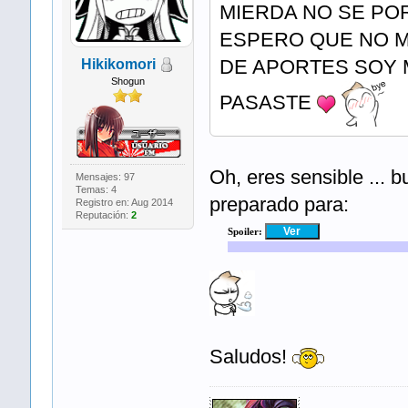
MIERDA NO SE PO
ESPERO QUE NO ME
DE APORTES SOY 
Hikikomori
Shogun
PASASTE
Oh, eres sensible ... 
Mensajes: 97
Temas: 4
preparado para:
Registro en: Aug 2014
Reputación:
2
Spoiler:
Saludos!