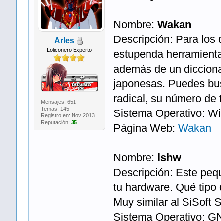
Nombre:
Wakan
Descripción: Para los 
Arles
Loliconero Experto
estupenda herramient
además de un dicciona
japonesas. Puedes busc
radical, su número de t
Mensajes: 651
Temas: 145
Sistema Operativo: W
Registro en: Nov 2013
Reputación:
35
Página Web:
Wakan
Nombre:
lshw
Descripción: Este peq
tu hardware. Qué tipo 
Muy similar al SiSof
Sistema Operativo: G