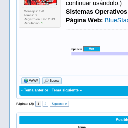
continuar usándolo.)
Sistemas Operativos
Mensajes: 120
Temas: 3
Página Web:
BlueSta
Registro en: Dec 2013
Reputación:
1
Spoiler:
WWW
Buscar
«
Tema anterior
|
Tema siguiente
»
Páginas (2):
1
2
Siguiente »
Posibl
Tema