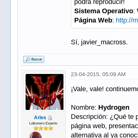
podrá reproducir!
Sistema Operativo
:
Página Web
:
http://
Sí, javier_macross.
Buscar
23-04-2015, 05:09 AM
¡Vale, vale! continuem
Nombre:
Hydrogen
Descripción: ¿Qué te 
Arles
Loliconero Experto
página web, presentaci
alternativa al ya cono