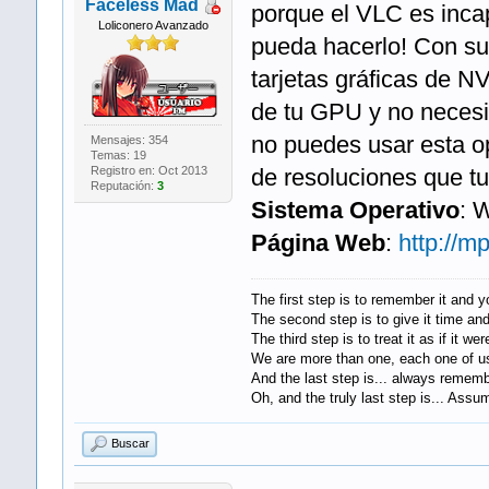
Faceless Mad
porque el VLC es inca
Loliconero Avanzado
pueda hacerlo! Con su 
tarjetas gráficas de N
de tu GPU y no necesi
no puedes usar esta op
Mensajes: 354
Temas: 19
Registro en: Oct 2013
de resoluciones que t
Reputación:
3
Sistema Operativo
: 
Página Web
:
http://m
The first step is to remember it and 
The second step is to give it time and 
The third step is to treat it as if it wer
We are more than one, each one of us
And the last step is... always remember 
Oh, and the truly last step is... Assum
Buscar