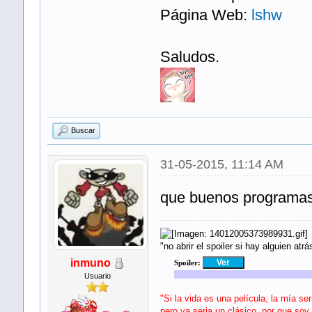
Página Web:
lshw
Saludos.
Buscar
31-05-2015, 11:14 AM
que buenos programa
"no abrir el spoiler si hay alguien atrá
inmuno
Spoiler:
Usuario
"Si la vida es una película, la mía se
pero ya seria un clásico, por que soy