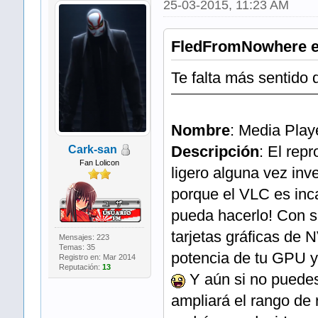
25-03-2015, 11:23 AM
FledFromNowhere es
Te falta más sentido 
Nombre
: Media Pla
Descripción
: El rep
Cark-san
Fan Lolicon
ligero alguna vez inv
porque el VLC es inc
pueda hacerlo! Con su
tarjetas gráficas de
Mensajes: 223
Temas: 35
potencia de tu GPU y
Registro en: Mar 2014
Reputación:
13
Y aún si no puedes 
ampliará el rango de