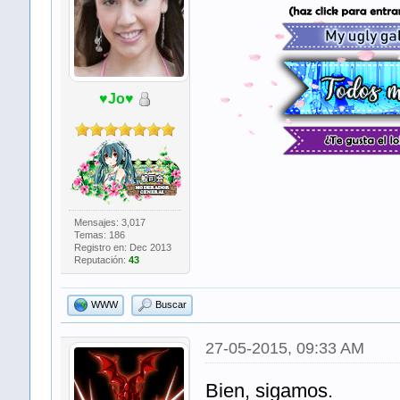
♥Jo♥
​ ​ ​
Mensajes: 3,017
Temas: 186
Registro en: Dec 2013
Reputación:
43
WWW
Buscar
27-05-2015, 09:33 AM
Bien, sigamos.