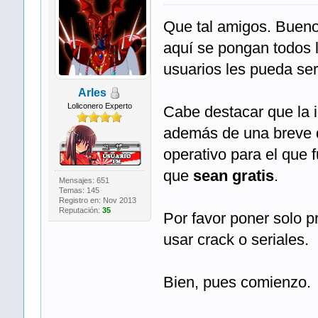
Que tal amigos. Bueno
aquí se pongan todos 
usuarios les pueda serv
Arles
Loliconero Experto
Cabe destacar que la 
además de una breve d
operativo para el que 
que
sean gratis
.
Mensajes: 651
Temas: 145
Registro en: Nov 2013
Reputación:
35
Por favor poner solo 
usar crack o seriales.
Bien, pues comienzo.