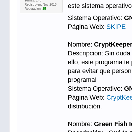
Temas: 145
este sistema operativo
Registro en: Nov 2013
Reputación:
35
Sistema Operativo:
GN
Página Web:
SKIPE
Nombre:
CryptKeepe
Descripción: Sin duda
ello; este programa te
para evitar que perso
programa!
Sistema Operativo:
GN
Página Web:
CryptKe
distribución.
Nombre:
Green Fish I