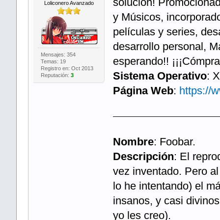
solución! Promociona
Loliconero Avanzado
y Músicos, incorporado
películas y series, des
desarrollo personal,
Mensajes: 354
esperando!! ¡¡¡Cómpral
Temas: 19
Registro en: Oct 2013
Sistema Operativo
: X
Reputación:
3
Página Web
:
https://
Nombre
: Foobar.
Descripción
: El repr
vez inventado. Pero al
lo he intentando) el m
insanos, y casi divino
yo les creo).