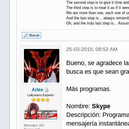
The second step is to give it time and 
The third step is to treat it as if it wer
We are more than one, each one of us
And the last step is... always remember 
Oh, and the truly last step is... Assum
Buscar
25-03-2015, 08:52 AM
Bueno, se agradece l
busca es que sean grat
Más programas.
Arles
Loliconero Experto
Nombre:
Skype
Descripción: Programa
mensajería instantánea
Mensajes: 651