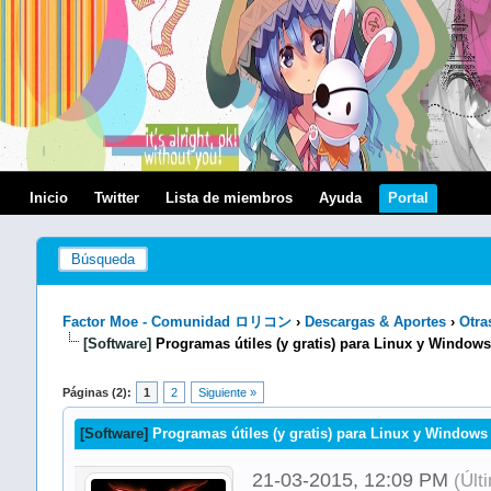
Inicio
Twitter
Lista de miembros
Ayuda
Portal
Búsqueda
Factor Moe - Comunidad ロリコン
›
Descargas & Aportes
›
Otra
[Software]
Programas útiles (y gratis) para Linux y Window
Páginas (2):
1
2
Siguiente »
[Software]
Programas útiles (y gratis) para Linux y Windows
21-03-2015, 12:09 PM
(Últ