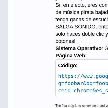
Si, en efecto, eres co
de música pirata bajad
tenga ganas de escu
SALGA SONIDO, entonc
solo haces doble clic y
botones!
Sistema Operativo
: 
Página Web
:
Código:
https://www.goo
q=foobar&oq=foo
ceid=chrome&es_
The first step is to remember it and 