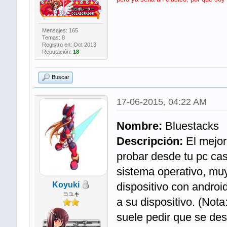
Mensajes: 165
Temas: 8
Registro en: Oct 2013
Reputación:
18
Buscar
17-06-2015, 04:22 AM
Nombre:
Bluestacks
Descripción:
El mejor
probar desde tu pc cas
sistema operativo, muy
Koyuki
dispositivo con androi
コユキ
a su dispositivo. (Not
suele pedir que se d