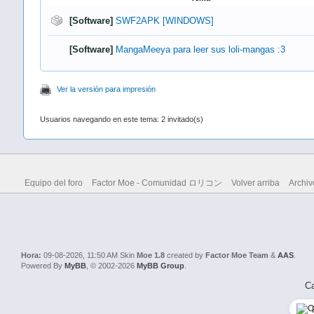
[Software]
SWF2APK [WINDOWS]
[Software]
MangaMeeya para leer sus loli-mangas :3
Ver la versión para impresión
Usuarios navegando en este tema: 2 invitado(s)
Equipo del foro
Factor Moe - Comunidad ロリコン
Volver arriba
Archiv
Hora:
09-08-2026, 11:50 AM
Skin
Moe 1.8
created by
Factor Moe Team
&
AAS
.
Powered By
MyBB
, © 2002-2026
MyBB Group
.
Ca