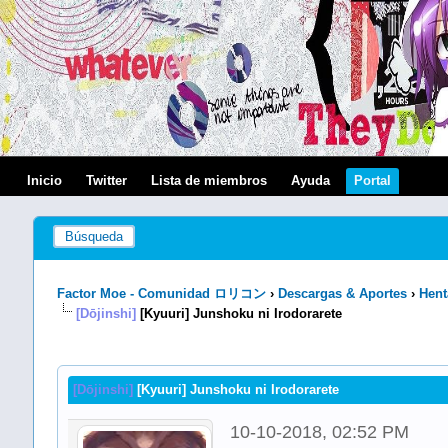
Inicio
Twitter
Lista de miembros
Ayuda
Portal
Búsqueda
Factor Moe - Comunidad ロリコン
›
Descargas & Aportes
›
Hent
[Dōjinshi]
[Kyuuri] Junshoku ni Irodorarete
[Dōjinshi]
[Kyuuri] Junshoku ni Irodorarete
10-10-2018, 02:52 PM