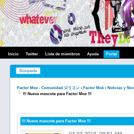
Inicio
Twitter
Lista de miembros
Ayuda
Portal
Búsqueda
Factor Moe - Comunidad ロリコン
›
Factor Moé
›
Noticias y No
!!! Nueva mascota para Factor Moe !!!
!!! Nueva mascota para Factor Moe !!!
04-03-2019, 09:51 AM