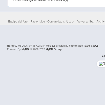
Usuarios navegando en este tema: 1 invitado(s)
Equipo del foro
Factor Moe - Comunidad ロリコン
Volver arriba
Archiv
Hora:
07-08-2026, 07:48 AM
Skin
Moe 1.8
created by
Factor Moe Team
&
AAS
.
Powered By
MyBB
, © 2002-2026
MyBB Group
.
Ca