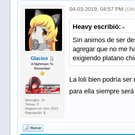
04-03-2019, 04:57 PM
(Últ
Heavy escribió:
Sin animos de ser des
agregar que no me ha
exigiendo platano chii
Glacius
A Nightmare To
Remember
La loli bien podría se
para ella siempre será 
Mensajes: 13
Temas: 0
Registro en: Nov 2013
Reputación:
1
Buscar