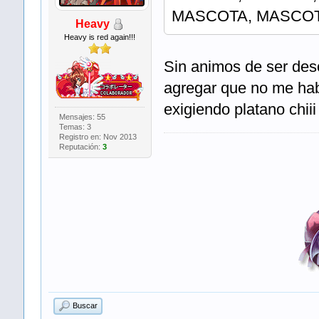
MASCOTA, MASCOT
Heavy
Heavy is red again!!!
Sin animos de ser desc
agregar que no me hab
exigiendo platano chiii
Mensajes: 55
Temas: 3
Registro en: Nov 2013
Reputación:
3
Buscar