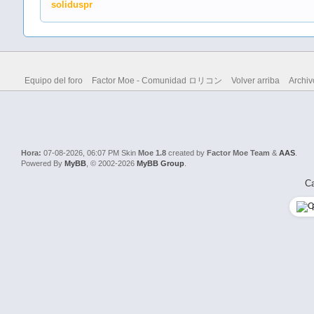
soliduspr
Equipo del foro
Factor Moe - Comunidad ロリコン
Volver arriba
Archiv
Hora:
07-08-2026, 06:07 PM
Skin
Moe 1.8
created by
Factor Moe Team
&
AAS
.
Powered By
MyBB
, © 2002-2026
MyBB Group
.
Ca