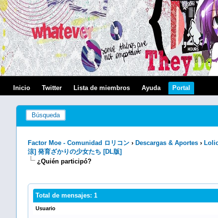
Inicio
Twitter
Lista de miembros
Ayuda
Portal
Búsqueda
Factor Moe - Comunidad ロリコン
›
Descargas & Aportes
›
Loli
涼] 発育ざかりの少女たち [DL版]
¿Quién participó?
Total de mensajes: 1
Usuario