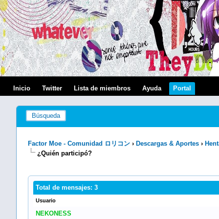
Inicio
Twitter
Lista de miembros
Ayuda
Portal
Búsqueda
Factor Moe - Comunidad ロリコン
›
Descargas & Aportes
›
Hent
¿Quién participó?
Total de mensajes: 3
Usuario
NEKONESS