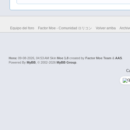
Equipo del foro
Factor Moe - Comunidad ロリコン
Volver arriba
Archiv
Hora:
09-08-2026, 04:53 AM
Skin
Moe 1.8
created by
Factor Moe Team
&
AAS
.
Powered By
MyBB
, © 2002-2026
MyBB Group
.
Ca