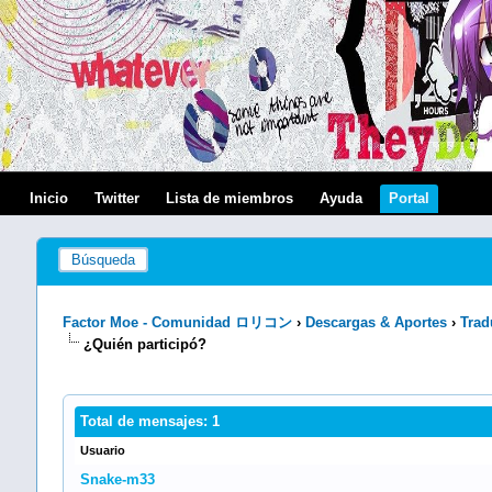
Inicio
Twitter
Lista de miembros
Ayuda
Portal
Búsqueda
Factor Moe - Comunidad ロリコン
›
Descargas & Aportes
›
Trad
¿Quién participó?
Total de mensajes: 1
Usuario
Snake-m33