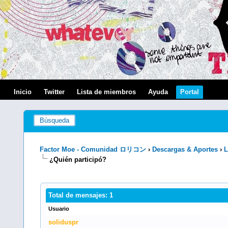
Inicio
Twitter
Lista de miembros
Ayuda
Portal
Búsqueda
Factor Moe - Comunidad ロリコン
›
Descargas & Aportes
›
L
¿Quién participó?
Total de mensajes: 1
Usuario
soliduspr