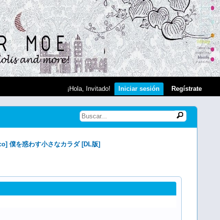
¡Hola, Invitado!
Iniciar sesión
Regístrate
] / [Rico] 僕を惑わす小さなカラダ [DL版]