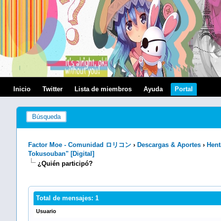
Inicio
Twitter
Lista de miembros
Ayuda
Portal
Búsqueda
Factor Moe - Comunidad ロリコン
›
Descargas & Aportes
›
Hent
Tokusouban" [Digital]
¿Quién participó?
Total de mensajes: 1
Usuario