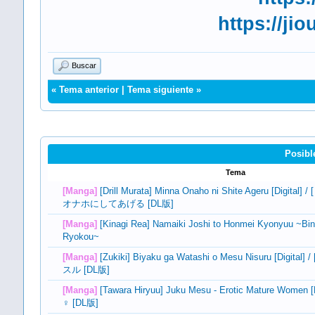
https://j
Buscar
«
Tema anterior
|
Tema siguiente
»
Posibl
Tema
[Manga]
[Drill Murata] Minna Onaho ni Shite Ageru [Dig
オナホにしてあげる [DL版]
[Manga]
[Kinagi Rea] Namaiki Joshi to Honmei Kyonyuu ~Bin
Ryokou~
[Manga]
[Zukiki] Biyaku ga Watashi o Mesu Nisuru [Digi
スル [DL版]
[Manga]
[Tawara Hiryuu] Juku Mesu - Erotic Mature Women
♀ [DL版]