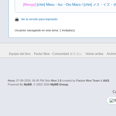
[Manga]
[chin] Mesu・Isu・Oru Mazo / [chin] メス・イ
Ver la versión para impresión
Usuarios navegando en este tema: 1 invitado(s)
Equipo del foro
Factor Moe - Comunidad ロリコン
Volver arriba
Archiv
Hora:
07-08-2026, 06:45 PM
Skin
Moe 1.8
created by
Factor Moe Team
&
AAS
.
Powered By
MyBB
, © 2002-2026
MyBB Group
.
Ca