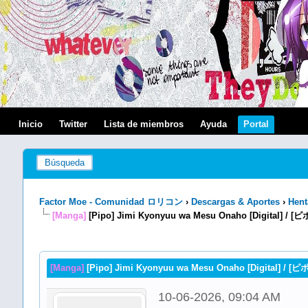
Inicio
Twitter
Lista de miembros
Ayuda
Portal
Búsqueda
Factor Moe - Comunidad ロリコン
›
Descargas & Aportes
›
Hent
[Manga]
[Pipo] Jimi Kyonyuu wa Mesu Onaho [Digital
[Manga]
[Pipo] Jimi Kyonyuu wa Mesu Onaho [Digital
10-06-2026, 09:04 AM