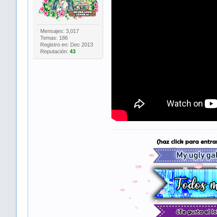
Mensajes: 3,017
Temas: 186
Registro en: Dec 2013
Reputación:
43