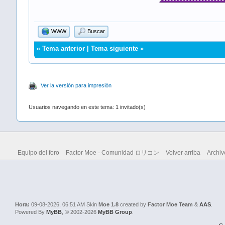
WWW
Buscar
«
Tema anterior
|
Tema siguiente
»
Ver la versión para impresión
Usuarios navegando en este tema: 1 invitado(s)
Equipo del foro
Factor Moe - Comunidad ロリコン
Volver arriba
Archiv
Hora:
09-08-2026, 06:51 AM
Skin
Moe 1.8
created by
Factor Moe Team
&
AAS
.
Powered By
MyBB
, © 2002-2026
MyBB Group
.