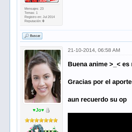
Mensajes: 23
Temas: 1
Registro en: Jul 2014
Reputación:
0
Buscar
21-10-2014, 06:58 AM
Buena anime >_< es 
Gracias por el aporte
aun recuerdo su op
♥Jo♥
​ ​ ​