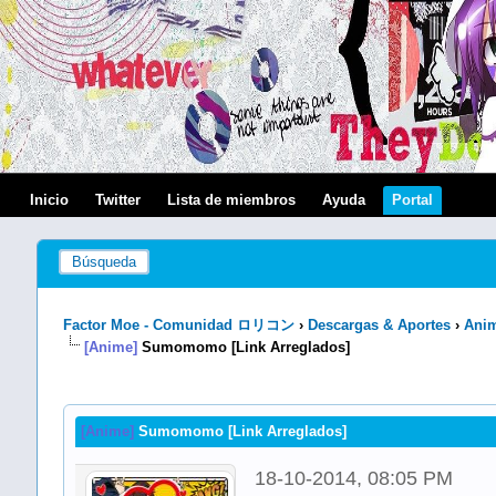
Inicio
Twitter
Lista de miembros
Ayuda
Portal
Búsqueda
Factor Moe - Comunidad ロリコン
›
Descargas & Aportes
›
Anim
[Anime]
Sumomomo [Link Arreglados]
[Anime]
Sumomomo [Link Arreglados]
18-10-2014, 08:05 PM