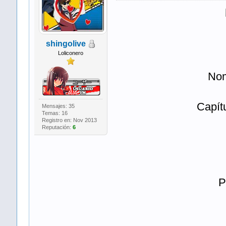
shingolive
Loliconero
No
Capít
Mensajes: 35
Temas: 16
Registro en: Nov 2013
Reputación:
6
P