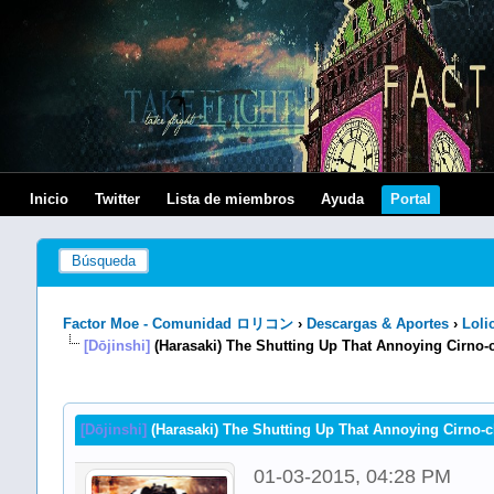
Inicio
Twitter
Lista de miembros
Ayuda
Portal
Búsqueda
Factor Moe - Comunidad ロリコン
›
Descargas & Aportes
›
Loli
[Dōjinshi]
(Harasaki) The Shutting Up That Annoying Cirno-
[Dōjinshi]
(Harasaki) The Shutting Up That Annoying Cirno-c
01-03-2015, 04:28 PM