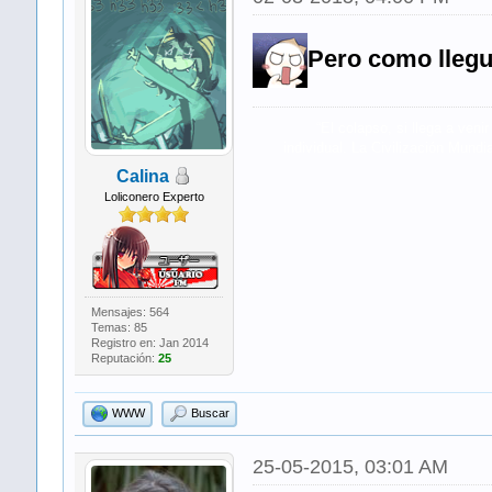
Pero como lleg
“El colapso, si llega a ven
individual. La Civilización Mund
Calina
Loliconero Experto
Mensajes: 564
Temas: 85
Registro en: Jan 2014
Reputación:
25
WWW
Buscar
25-05-2015, 03:01 AM