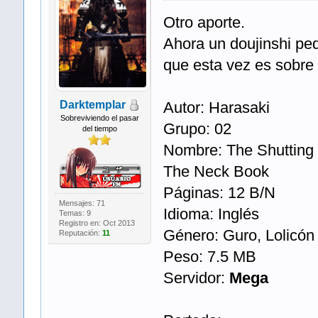
Otro aporte.
Ahora un doujinshi pe
que esta vez es sobre
Darktemplar
Autor: Harasaki
Sobreviviendo el pasar
Grupo: 02
del tiempo
Nombre: The Shutting 
The Neck Book
Páginas: 12 B/N
Mensajes: 71
Idioma: Inglés
Temas: 9
Registro en: Oct 2013
Género: Guro, Lolicón
Reputación:
11
Peso: 7.5 MB
Servidor:
Mega