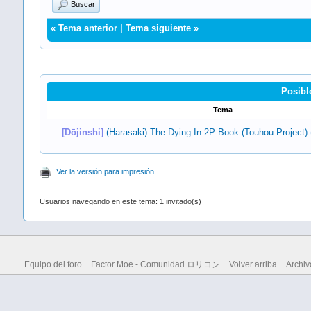
Buscar
«
Tema anterior
|
Tema siguiente
»
Posibl
Tema
[Dōjinshi]
(Harasaki) The Dying In 2P Book (Touhou Project)
Ver la versión para impresión
Usuarios navegando en este tema: 1 invitado(s)
Equipo del foro
Factor Moe - Comunidad ロリコン
Volver arriba
Archiv