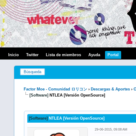
Inicio
Twitter
Lista de miembros
Ayuda
Portal
Búsqueda
Factor Moe - Comunidad ロリコン
›
Descargas & Aportes
›
O
[Software]
NTLEA [Versión OpenSource]
1 voto(s) - 5 Media
1
2
3
4
5
[Software]
NTLEA [Versión OpenSource]
29-06-2015, 09:08 AM