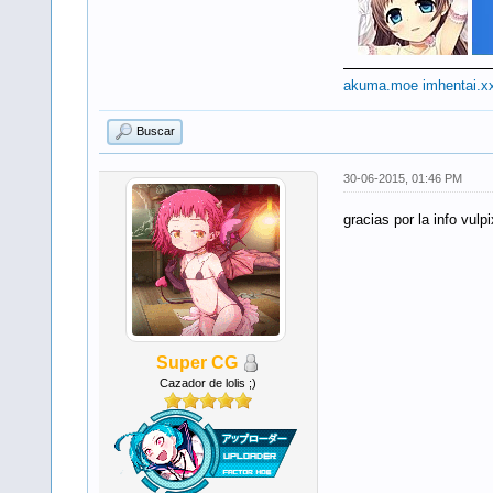
akuma.moe
imhentai.x
Buscar
30-06-2015, 01:46 PM
gracias por la info vul
Super CG
Cazador de lolis ;)