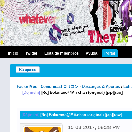
Inicio
Twitter
Lista de miembros
Ayuda
Portal
Búsqueda
Factor Moe - Comunidad ロリコン
›
Descargas & Aportes
›
Loli
[Dōjinshi]
[Ro] Bokurano@Mii-chan (original) [jap][raw]
[Dōjinshi]
[Ro] Bokurano@Mii-chan (original) [jap][raw]
15-03-2017, 09:28 PM