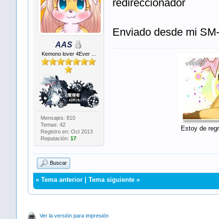
redireccionador
Enviado desde mi SM
AAS
Kemono lover 4Ever ...
Mensajes: 810
Temas: 42
Estoy de regr
Registro en: Oct 2013
Reputación:
17
Buscar
«
Tema anterior
|
Tema siguiente
»
Ver la versión para impresión