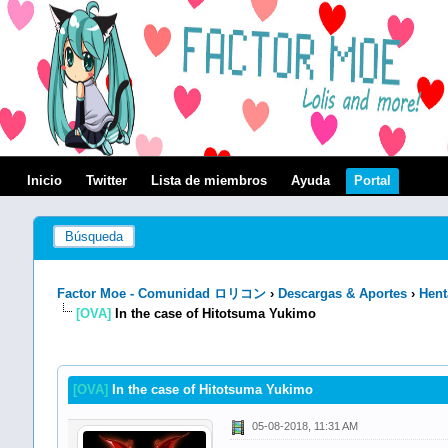
Inicio
Twitter
Lista de miembros
Ayuda
Portal
Búsqueda
Factor Moe - Comunidad ロリコン
›
Descargas & Aportes
›
Hent
[OVA]
In the case of Hitotsuma Yukimo
[OVA]
In the case of Hitotsuma Yukimo
05-08-2018, 11:31 AM