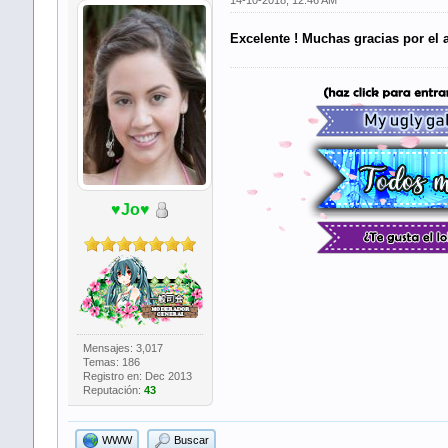
14-10-2018, 12:46 AM
Excelente ! Muchas gracias por el 
♥Jo♥
​ ​ ​
Mensajes: 3,017
Temas: 186
Registro en: Dec 2013
Reputación:
43
WWW
Buscar