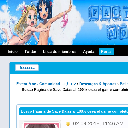
Inicio
Twitter
Lista de miembros
Ayuda
Portal
Búsqueda
Factor Moe - Comunidad ロリコン
›
Descargas & Aportes
›
Peti
Busco Pagina de Save Datas al 100% osea el game complet
Busco Pagina de Save Datas al 100% osea el game completo
02-09-2018, 11:46 AM