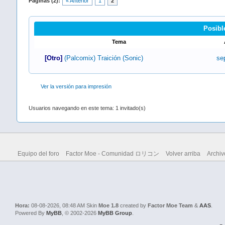
Páginas (2):
« Anterior
1
2
Posibl
Tema
[Otro]
(Palcomix) Traición (Sonic)
se
Ver la versión para impresión
Usuarios navegando en este tema: 1 invitado(s)
Equipo del foro
Factor Moe - Comunidad ロリコン
Volver arriba
Archiv
Hora:
08-08-2026, 08:48 AM
Skin
Moe 1.8
created by
Factor Moe Team
&
AAS
.
Powered By
MyBB
, © 2002-2026
MyBB Group
.