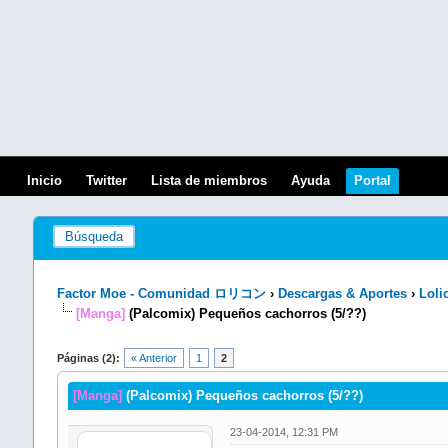
Inicio
Twitter
Lista de miembros
Ayuda
Portal
Búsqueda
Factor Moe - Comunidad ロリコン
›
Descargas & Aportes
›
Loli
[Manga]
(Palcomix) Pequeños cachorros (5/??)
Páginas (2):
« Anterior
1
2
[Manga]
(Palcomix) Pequeños cachorros (5/??)
23-04-2014, 12:31 PM