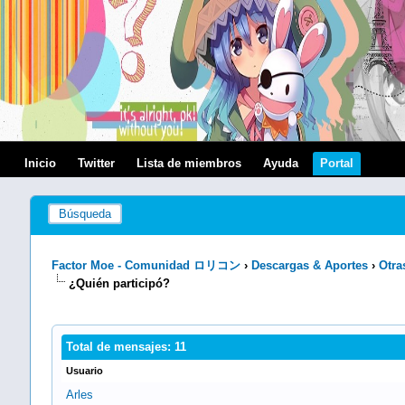
Inicio
Twitter
Lista de miembros
Ayuda
Portal
Búsqueda
Factor Moe - Comunidad ロリコン
›
Descargas & Aportes
›
Otra
¿Quién participó?
Total de mensajes: 11
Usuario
Arles