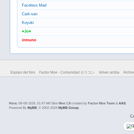
Faceless Mad
Cark-san
Koyuki
♥Jo♥
inmuno
Equipo del foro
Factor Moe - Comunidad ロリコン
Volver arriba
Archiv
Hora:
08-08-2026, 01:47 AM
Skin
Moe 1.8
created by
Factor Moe Team
&
AAS
.
Powered By
MyBB
, © 2002-2026
MyBB Group
.
Ca