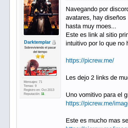
Navegando por discord,
avatares, hay diseños 
hasta muy moes...
Este es link al sitio pr
Darktemplar
intuitivo por lo que no
Sobreviviendo el pasar
del tiempo
https://picrew.me/
Les dejo 2 links de mu
Mensajes: 71
Temas: 9
Registro en: Oct 2013
Uno vomitivo para el g
Reputación:
11
https://picrew.me/im
Este es mucho mas sen