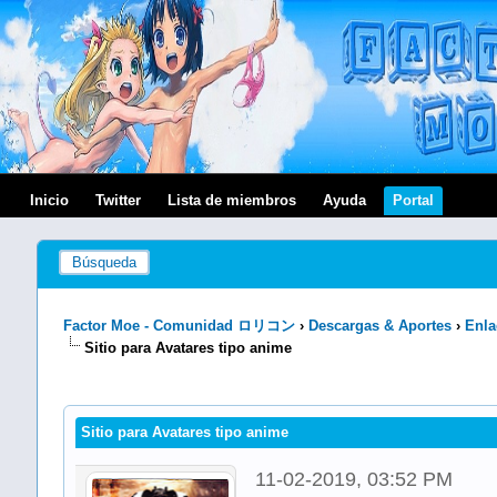
Inicio
Twitter
Lista de miembros
Ayuda
Portal
Búsqueda
Factor Moe - Comunidad ロリコン
›
Descargas & Aportes
›
Enla
Sitio para Avatares tipo anime
Sitio para Avatares tipo anime
11-02-2019, 03:52 PM