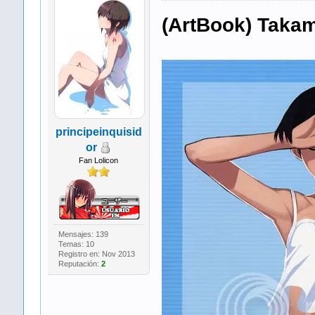
(ArtBook) Takam
principeinquisid
or
Fan Lolicon
Mensajes: 139
Temas: 10
Registro en: Nov 2013
Reputación:
2