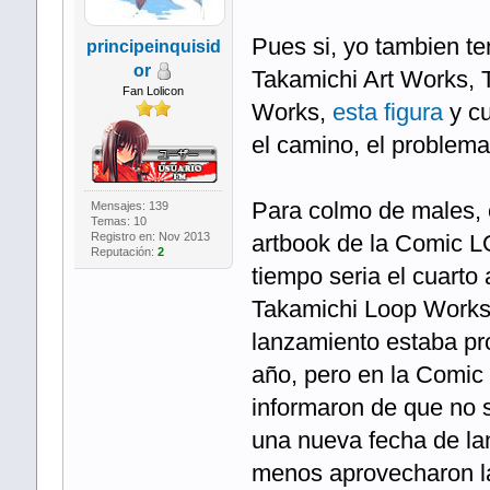
Pues si, yo tambien t
principeinquisid
or
Takamichi Art Works,
Fan Lolicon
Works,
esta figura
y cu
el camino, el problema
Para colmo de males, 
Mensajes: 139
Temas: 10
Registro en: Nov 2013
artbook de la Comic L
Reputación:
2
tiempo seria el cuarto
Takamichi Loop Works,
lanzamiento estaba pr
año, pero en la Comic
informaron de que no 
una nueva fecha de la
menos aprovecharon la