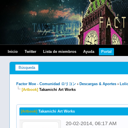
Inicio
Twitter
Lista de miembros
Ayuda
Portal
Búsqueda
Factor Moe - Comunidad ロリコン
›
Descargas & Aportes
›
Loli
[Artbook]
Takamichi Art Works
[Artbook]
Takamichi Art Works
20-02-2014, 06:17 AM